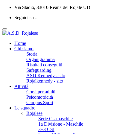
Via Stadio, 33010 Reana del Rojale UD
Seguici su -
Home
Chi siamo
Storia
Organigramma
Risultati conseguiti
Safeguarding
ASD Kennedy - sito
Rojalkennedy - sito
Attività
Corsi per adulti
Psicomotricità
Campus Sport
Le squadre
Rojalese
Serie C - maschile
1a Divisione - Maschile
3+3 CSI