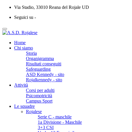
Via Stadio, 33010 Reana del Rojale UD
Seguici su -
Home
Chi siamo
Storia
Organigramma
Risultati conseguiti
Safeguarding
ASD Kennedy - sito
Rojalkennedy - sito
Attività
Corsi per adulti
Psicomotricità
Campus Sport
Le squadre
Rojalese
Serie C - maschile
1a Divisione - Maschile
3+3 CSI