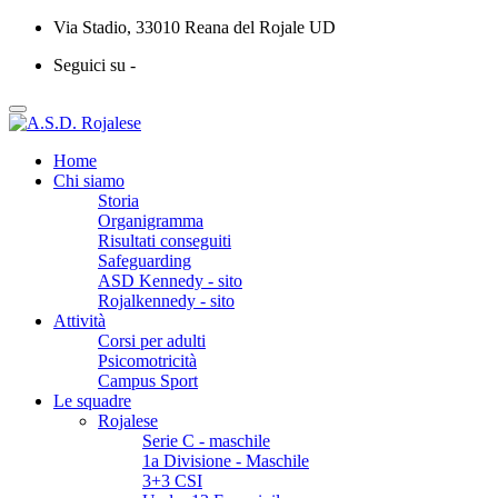
Via Stadio, 33010 Reana del Rojale UD
Seguici su -
Home
Chi siamo
Storia
Organigramma
Risultati conseguiti
Safeguarding
ASD Kennedy - sito
Rojalkennedy - sito
Attività
Corsi per adulti
Psicomotricità
Campus Sport
Le squadre
Rojalese
Serie C - maschile
1a Divisione - Maschile
3+3 CSI