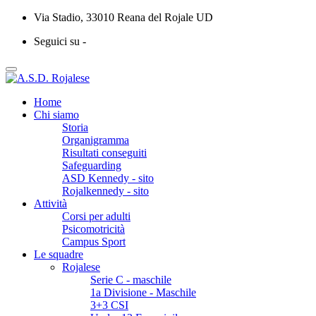
Via Stadio, 33010 Reana del Rojale UD
Seguici su -
Home
Chi siamo
Storia
Organigramma
Risultati conseguiti
Safeguarding
ASD Kennedy - sito
Rojalkennedy - sito
Attività
Corsi per adulti
Psicomotricità
Campus Sport
Le squadre
Rojalese
Serie C - maschile
1a Divisione - Maschile
3+3 CSI