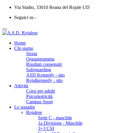
Via Stadio, 33010 Reana del Rojale UD
Seguici su -
Home
Chi siamo
Storia
Organigramma
Risultati conseguiti
Safeguarding
ASD Kennedy - sito
Rojalkennedy - sito
Attività
Corsi per adulti
Psicomotricità
Campus Sport
Le squadre
Rojalese
Serie C - maschile
1a Divisione - Maschile
3+3 CSI