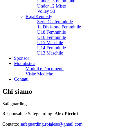
Under 13 Femminile
Under 12 Misto
Volley S3
RojalKennedy
Serie C - femminile
1a Divisione Femminile
U18 Femminile
U16 Femminile
U15 Maschile
U14 Femminile
U13 Maschile
Sponsor
Modulistica
Moduli e Documenti
Visite Mediche
Contatti
Chi siamo
Safeguarding
Responsabile Safeguarding:
Alex Piccini
Contatto:
safeguarding.rojalese@gmail.com