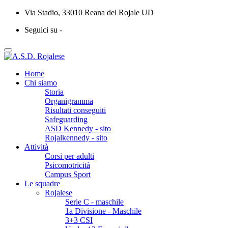
Via Stadio, 33010 Reana del Rojale UD
Seguici su -
Home
Chi siamo
Storia
Organigramma
Risultati conseguiti
Safeguarding
ASD Kennedy - sito
Rojalkennedy - sito
Attività
Corsi per adulti
Psicomotricità
Campus Sport
Le squadre
Rojalese
Serie C - maschile
1a Divisione - Maschile
3+3 CSI