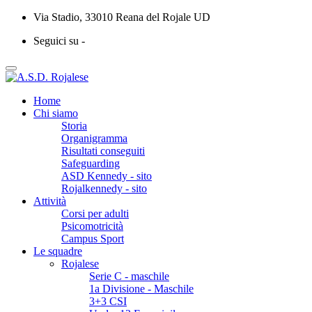
Via Stadio, 33010 Reana del Rojale UD
Seguici su -
Home
Chi siamo
Storia
Organigramma
Risultati conseguiti
Safeguarding
ASD Kennedy - sito
Rojalkennedy - sito
Attività
Corsi per adulti
Psicomotricità
Campus Sport
Le squadre
Rojalese
Serie C - maschile
1a Divisione - Maschile
3+3 CSI