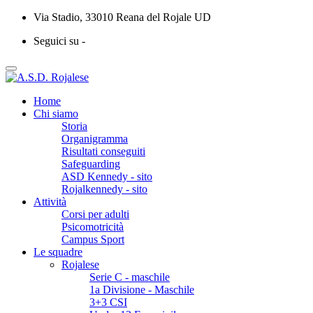
Via Stadio, 33010 Reana del Rojale UD
Seguici su -
Home
Chi siamo
Storia
Organigramma
Risultati conseguiti
Safeguarding
ASD Kennedy - sito
Rojalkennedy - sito
Attività
Corsi per adulti
Psicomotricità
Campus Sport
Le squadre
Rojalese
Serie C - maschile
1a Divisione - Maschile
3+3 CSI