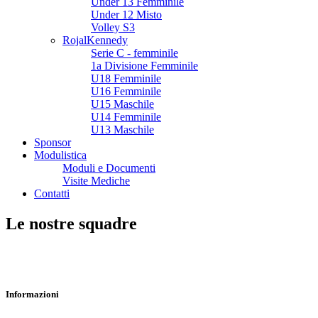
Under 13 Femminile
Under 12 Misto
Volley S3
RojalKennedy
Serie C - femminile
1a Divisione Femminile
U18 Femminile
U16 Femminile
U15 Maschile
U14 Femminile
U13 Maschile
Sponsor
Modulistica
Moduli e Documenti
Visite Mediche
Contatti
Le nostre squadre
Informazioni