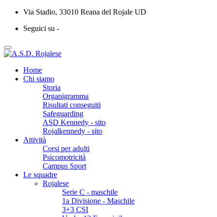
Via Stadio, 33010 Reana del Rojale UD
Seguici su -
Home
Chi siamo
Storia
Organigramma
Risultati conseguiti
Safeguarding
ASD Kennedy - sito
Rojalkennedy - sito
Attività
Corsi per adulti
Psicomotricità
Campus Sport
Le squadre
Rojalese
Serie C - maschile
1a Divisione - Maschile
3+3 CSI