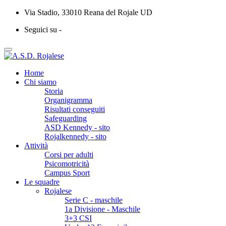
Via Stadio, 33010 Reana del Rojale UD
Seguici su -
Home
Chi siamo
Storia
Organigramma
Risultati conseguiti
Safeguarding
ASD Kennedy - sito
Rojalkennedy - sito
Attività
Corsi per adulti
Psicomotricità
Campus Sport
Le squadre
Rojalese
Serie C - maschile
1a Divisione - Maschile
3+3 CSI